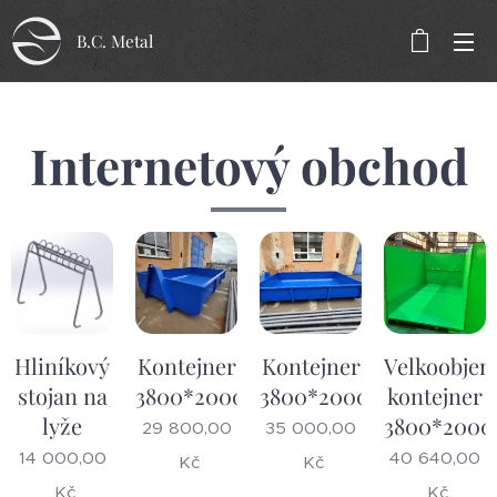
B.C. Metal
Internetový obchod
Hliníkový
Kontejner
Kontejner
Velkoobje
stojan na
3800*2000*600
3800*2000*1000
kontejner
lyže
3800*2000
29 800,00
35 000,00
14 000,00
40 640,00
Kč
Kč
Kč
Kč