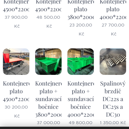
Kontejner
Kontejner
Kontejnerové
Kontejnero
4500*2200*600
4500*2200*1000
plato
plato
3800*2000
4000*2200
37 900,00
48 500,00
23 200,00
27 700,00
Kč
Kč
Kč
Kč
Kontejnerové
Kontejnerové
Kontejnerové
Spalinový
plato
plato +
plato +
brzdič
4500*2200
sundavací
sundavací
DC22s a
bočnice
bočnice
DC25s a
30 200,00
3800*2000*600
4000*2200*800
DC30
Kč
37 000,00
49 800,00
1 350,00
Kč