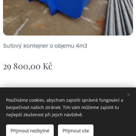
Suťový kontejner o objemu 4m3
29 800,00
Kč
Obrázky poskytl
Pexels
Používáme cookies, abychom zajistili správné fungování a
Cookies
bezpečnost našich stránek. Tím vám můžeme zajistit tu
nejlepší zkušenost při jejich návštěvě.
Do košíku
Přijmout nezbytné
Přijmout vše